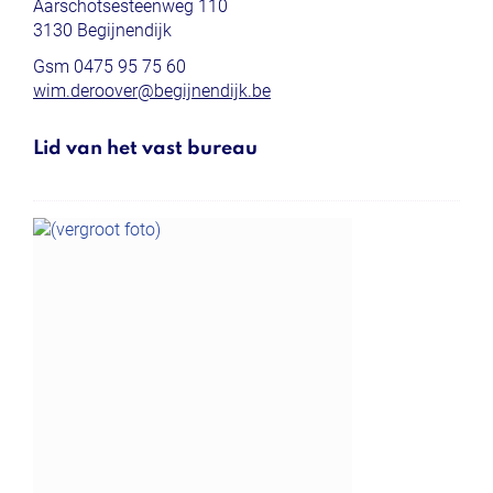
Aarschotsesteenweg 110
,
3130
Begijnendijk
Gsm
0475 95 75 60
E-
wim.deroover
@
begijnendijk.be
mail
Lid van het vast bureau
Functies