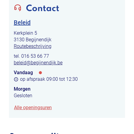
Contact
Beleid
Adres
Kerkplein 5
,
3130
Begijnendijk
Routebeschrijving
tel.
016 53 66 77
E-
beleid
@
begijnendijk.be
mail
Vandaag
Openingsuren
op afspraak
09:00
tot
12:30
Morgen
Gesloten
Beleid
Alle openingsuren