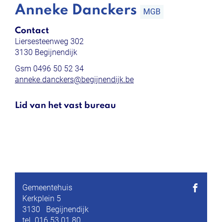
Anneke Danckers
MGB
Contact
Liersesteenweg 302
,
3130
Begijnendijk
Gsm
0496 50 52 34
E-
anneke.danckers
@
begijnendijk.be
mail
Lid van het vast bureau
Functies
Gemeentehuis
Adres
Kerkplein 5
Volg
3130
Begijnendijk
ons
tel.
016 53 01 80
op