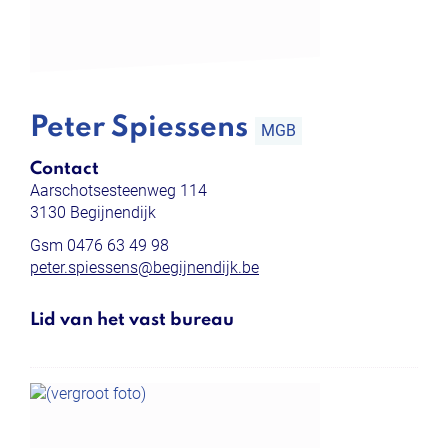
Peter Spiessens
MGB
Contact
Aarschotsesteenweg 114
,
3130
Begijnendijk
Gsm
0476 63 49 98
E-
peter.spiessens
@
begijnendijk.be
mail
Lid van het vast bureau
Functies