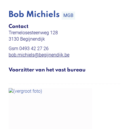
Bob Michiels
MGB
Contact
Tremelosesteenweg 128
,
3130
Begijnendijk
Gsm
0493 42 27 26
E-
bob.michiels
@
begijnendijk.be
mail
Voorzitter van het vast bureau
Functies