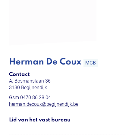
Herman De Coux
MGB
Contact
A. Bosmanslaan 36
,
3130
Begijnendijk
Gsm
0470 86 28 04
E-
herman.decoux
@
begijnendijk.be
mail
Lid van het vast bureau
Functies