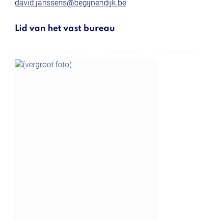
E-
david.janssens
@
begijnendijk.be
mail
Lid van het vast bureau
Functies