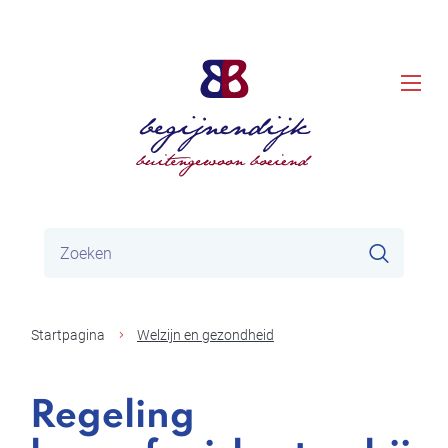
Naar
Gemeente
inhoud
men
Begijnendijk
Waar
Zoeke
zoek
je
naar?
Startpagina
Welzijn en gezondheid
Regeling