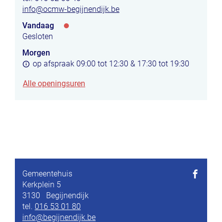
E-
info
@
ocmw-begijnendijk.be
mail
Vandaag
Openingsuren
Gesloten
Morgen
op afspraak
09:00
tot
12:30
&
17:30
tot
19:30
Welzijn
Alle openingsuren
Gemeentehuis
Adres
Kerkplein 5
Volg
3130
Begijnendijk
ons
tel.
016 53 01 80
op
E-
info
@
begijnendijk.be
Faceboo