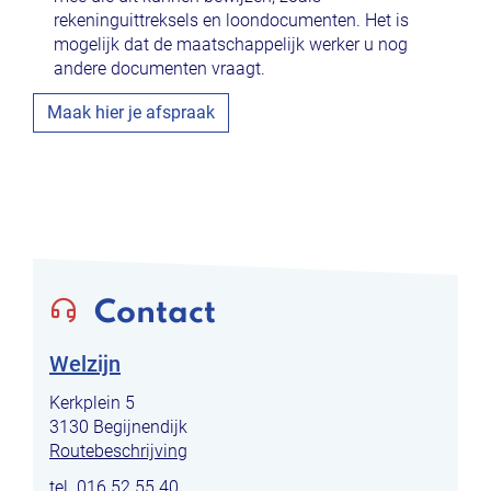
rekeninguittreksels en loondocumenten. Het is
mogelijk dat de maatschappelijk werker u nog
andere documenten vraagt.
Maak hier je afspraak
Contact
Welzijn
Adres
Kerkplein 5
,
3130
Begijnendijk
Routebeschrijving
tel.
016 52 55 40