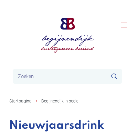
Naar
Gemeente
inhoud
men
Begijnendijk
Waar
Zoeke
zoek
je
naar?
Startpagina
Begijnendijk in beeld
Nieuwjaarsdrink