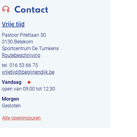
Contact
Vrije tijd
Adres
Pastoor Pitetlaan 30
,
3130
Betekom
Sportcentrum De Tumkens
Routebeschrijving
tel.
016 53 66 75
E-
vrijetijd
@
begijnendijk.be
mail
Vandaag
Openingsuren
open van
09:00
tot
12:30
Morgen
Gesloten
Vrije
Alle openingsuren
tijd