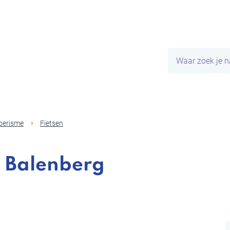
Naar
inhoud
Waar
zoek
je
naar?
toerisme
Fietsen
 Balenberg