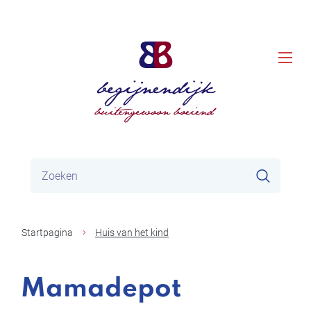
Naar
Gemeente
inhoud
men
Begijnendijk
Waar
Zoeke
zoek
je
naar?
Startpagina
Huis van het kind
Mamadepot