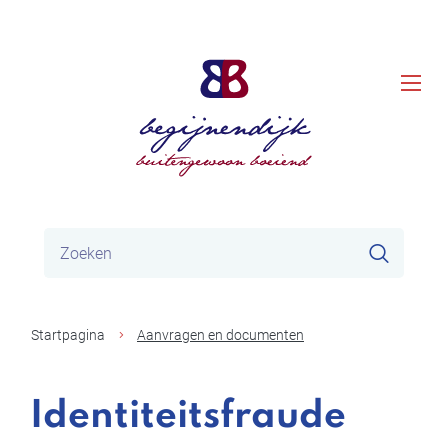
Naar
Gemeente
inhoud
men
Begijnendijk
Waar
Zoeke
zoek
je
naar?
Startpagina
Aanvragen en documenten
Identiteitsfraude