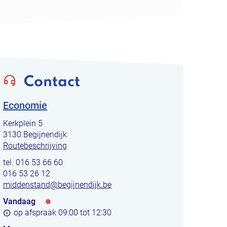
Contact
Economie
Adres
Kerkplein 5
,
3130
Begijnendijk
Routebeschrijving
tel.
016 53 66 60
Fax
016 53 26 12
E-
middenstand
@
begijnendijk.be
mail
Vandaag
Openingsuren
op afspraak
09:00
tot
12:30