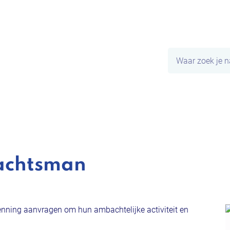
Naar
inhoud
Waar
zoek
je
naar?
achtsman
nning aanvragen om hun ambachtelijke activiteit en